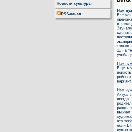
Ветка
Новости культуры
Нам ну
RSS-канал
Все чащ
оценки-
в колле
Звучало
сделать
постоя
экспери
только 
11 , а 
учеба о
Нам нуж
Еще мо
попасть
ребенок
вариант
Нам нуж
Актуаль
всегда 
родите
разделе
выбрал 
художес
что теп
если ЕГ
нужно з