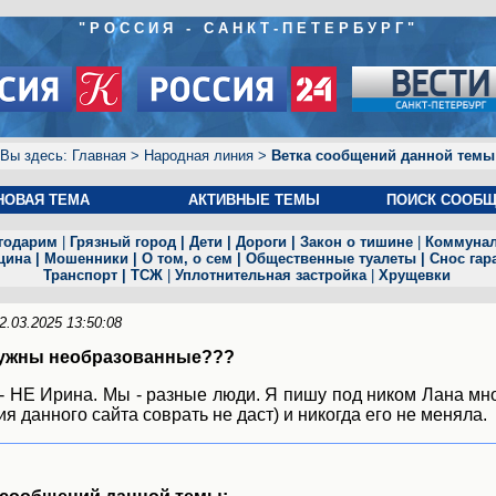
"РОССИЯ - САНКТ-ПЕТЕРБУРГ"
Вы здесь:
Главная
>
Народная линия
>
Ветка сообщений данной темы
Н
ОВАЯ ТЕМА
АКТИВНЫЕ ТЕМЫ
ПОИСК СООБ
годарим
|
Грязный город
|
Дети
|
Дороги
|
Закон о тишине
|
Коммуна
цина
|
Мошенники
|
О том, о сем
|
Общественные туалет
ы
|
Снос гар
Транспорт
|
ТСЖ
|
Уплотнительная застройка
|
Хрущевки
2.03.2025 13:50:08
ужны необразованные???
 - НЕ Ирина. Мы - разные люди. Я пишу под ником Лана мно
ия данного сайта соврать не даст) и никогда его не меняла.