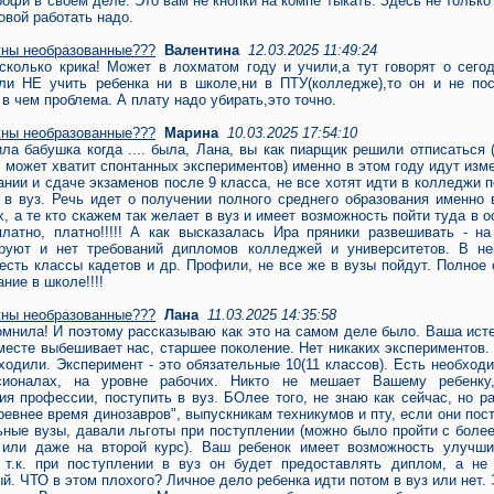
рофи в своем деле. Это вам не кнопки на компе тыкать. Здесь не только
овой работать надо.
ны необразованные???
Валентина
12.03.2025 11:49:24
сколько крика! Может в лохматом году и учили,а тут говорят о сего
ли НЕ учить ребенка ни в школе,ни в ПТУ(колледже),то он и не пос
 в чем проблема. А плату надо убирать,это точно.
ны необразованные???
Марина
10.03.2025 17:54:10
ла бабушка когда .... была, Лана, вы как пиарщик решили отписаться 
, может хватит спонтанных экспериментов) именно в этом году идут изм
ании и сдаче экзаменов после 9 класса, не все хотят идти в колледжи п
 в вуз. Речь идет о получении полного среднего образования именно
х, а те кто скажем так желает в вуз и имеет возможность пойти туда в 
платно, платно!!!!! А как высказалась Ира пряники развешивать - н
руют и нет требований дипломов колледжей и университетов. В не
есть классы кадетов и др. Профили, не все же в вузы пойдут. Полное
ние в школе!!!!
ны необразованные???
Лана
11.03.2025 14:35:58
омнила! И поэтому рассказываю как это на самом деле было. Ваша ист
месте выбешивает нас, старшее поколение. Нет никаких экспериментов.
ходили. Эксперимент - это обязательные 10(11 классов). Есть необход
сионалах, на уровне рабочих. Никто не мешает Вашему ребенку
ия профессии, поступить в вуз. БОлее того, не знаю как сейчас, но р
ревнее время динозавров", выпускникам техникумов и пту, если они пос
ные вузы, давали льготы при поступлении (можно было пройти с боле
или даже на второй курс). Ваш ребенок имеет возможность улучши
 т.к. при поступлении в вуз он будет предоставлять диплом, а не 
й. ЧТО в этом плохого? Личное дело ребенка идти потом в вуз или нет.