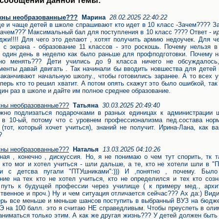
 сообщений данной темы:
жны необразованные???
Марина
28.02.2025 22:40:22
е и чаще детей в школе спрашивают кто идет в 10 класс -Зачем???? 
зачем???' Максимальный бал для поступления в 10 класс ???? Ответ - и
джи!!!! Для чего это делают , хотят получить армию недоучек. Для ч
 с экрана - образование 11 классов - это роскошь. Почему нельзя в
 один день в неделю как было раньше для профподготовки. Почему н
нно менять??? Дети учились до 9 класса ничего не обсуждалось
менты давай двигать . Так начинали бы вводить новшества для детей
заканчивают начальную школу., чтобы готовились заранее. А то всех 
теперь кто то решил хватит. А потом опять скажут это было ошибкой, так
дин раз в школе и дайте им полное среднее образование.
ны необразованные???
Татьяна
30.03.2025 20:49:40
жно подлизаться подарочками в разных единицах к администрации 
 в 10-ый, потому что с уровнем профессионализма пед.состава нор
 (тот, который хочет учиться), знаний не получит. Ирина-Лана, как в
?
ны необразованные???
Наталья
13.03.2025 04:10:26
ная , конечно , дискуссия. Но, я не понимаю о чем тут спорить, тк 
, кто мог и хотел учиться - шли дальше, а те, кто не хотели шли в "
ли с детсва пугали "ПТУшниками":))) И ,понятно , почему. Было
ние на тех кто не хотел учиться, кто не определился и тех кто соз
путь к будущей профессии через училище ( к примеру мед., архит
твенное и проч.) Ну и чем ситуация отличается сейчас??? Ах да:) Вид
ерь все меньше и меньше шансов поступить в выбранный ВУЗ на бюдже
Э на 100 балл. это я считаю НЕ справедливым. Чтобы преуспеть в ол
аниматься только этим. А как же другая жизнь??? У детей должен быть