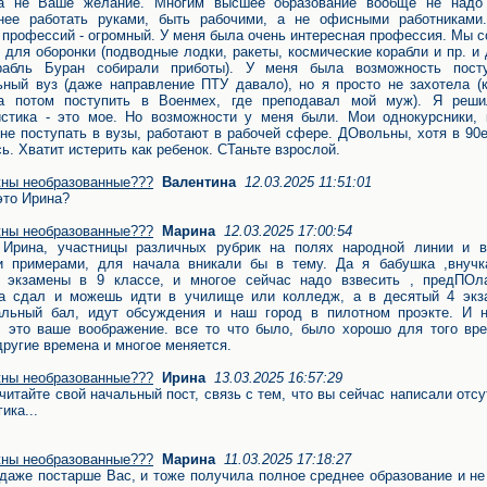
 а не Ваше желание. Многим высшее образование вообще не надо 
снее работать руками, быть рабочими, а не офисными работниками
 профессий - огромный. У меня была очень интересная профессия. Мы 
 для оборонки (подводные лодки, ракеты, космические корабли и пр. и
орабль Буран собирали приботы). У меня была возможность пост
ный вуз (даже направление ПТУ давало), но я просто не захотела (к
ла потом поступить в Военмех, где преподавал мой муж). Я реши
стика - это мое. Но возможности у меня были. Мои однокурсники, 
не поступать в вузы, работают в рабочей сфере. ДОвольны, хотя в 90
ь. Хватит истерить как ребенок. СТаньте взрослой.
ны необразованные???
Валентина
12.03.2025 11:51:01
это Ирина?
ны необразованные???
Марина
12.03.2025 17:00:54
 Ирина, участницы различных рубрик на полях народной линии и в
и примерами, для начала вникали бы в тему. Да я бабушка ,внучк
ь экзамены в 9 классе, и многое сейчас надо взвесить , предПОл
на сдал и можешь идти в училище или колледж, а в десятый 4 экз
льный бал, идут обсуждения и наш город в пилотном проэкте. И н
, это ваше воображение. все то что было, было хорошо для того вре
другие времена и многое меняется.
ны необразованные???
Ирина
13.03.2025 16:57:29
читайте свой начальный пост, связь с тем, что вы сейчас написали отсу
гика...
ны необразованные???
Марина
11.03.2025 17:18:27
 даже постарше Вас, и тоже получила полное среднее образование и не