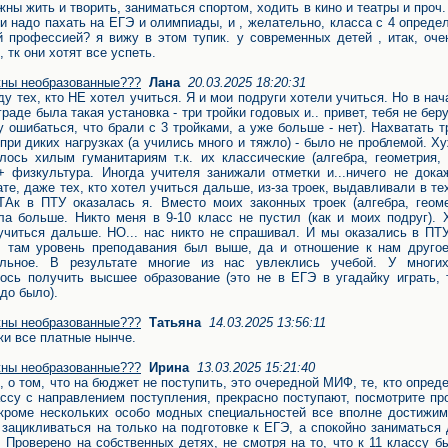
жны жить и творить, заниматься спортом, ходить в кино и театры и проч.
ли надо пахать на ЕГЭ и олимпиады, и , желательно, класса с 4 опреде
 профессией? я вижу в этом тупик. у современных детей , итак, оче
 тк они хотят все успеть.
ны необразованные???
Лана
20.03.2025 18:20:31
ду тех, кто НЕ хотел учиться. Я и мои подруги хотели учиться. Но в нач
раде была такая установка - три тройки годовых и.. привет, тебя не беру
гу ошибаться, что брали с 3 тройками, а уже больше - нет). Нахватать т
 при диких нагрузках (а учились много и тяжло) - было не проблемой. Х
лось хилым гуманитариям т.к. их классические (алгебра, геометрия,
+ физкультура. Иногда учителя занижали отметки и...ничего не дока
ате, даже тех, кто хотел учиться дальше, из-за троек, выдавливали в т
ТАк в ПТУ оказалась я. Вместо моих законных троек (алгебра, геоме
ла больше. Никто меня в 9-10 класс не пустил (как и моих подруг).
учиться дальше. НО... нас никто не спрашивал. И мы оказались в ПТ
к. там уровень преподавания был выше, да и отношение к нам другое
ельное. В результате многие из нас увлеклись учебой. У многи
ось получить высшее образование (это не в ЕГЭ в угадайку играть, 
адо было).
ны необразованные???
Татьяна
14.03.2025 13:56:11
и все платные нынче.
ны необразованные???
Ирина
13.03.2025 15:21:40
, о том, что на бюджет не поступить, это очередной МИФ, те, кто опред
ассу с направлением поступления, прекрасно поступают, посмотрите п
кроме нескольких особо модных специальностей все вполне достижим
 зацикливаться на только на подготовке к ЕГЭ, а спокойно заниматься
 Проверено на собственных детях, не смотря на то, что к 11 классу 