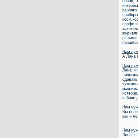
право,
интере
рабочих
приборы
косм.к
профиль
захоте
журнали
решили 
пришлос
Нам нуж
А Лана 
Нам нуж
Лана и
личным
сдават
экзаме
максима
истерии
сейчас 
Нам нуж
Вы пере
как и ло
Нам нуж
Лана, я