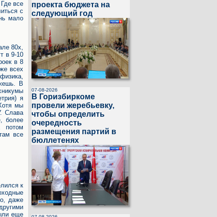
 Где все
проекта бюджета на
литься с
следующий год
нь мало
але 80х,
т в 9-10
роек в 8
уже всех
 физика,
жешь. В
07-08-2026
ехникумы
В Горизбиркоме
трия) я
провели жеребьевку,
 Хотя мы
У. Слава
чтобы определить
, более
очередность
х потом
размещения партий в
там все
бюллетенях
елился к
роходные
о, даже
 другими
были еще
07-08-2026