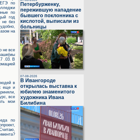
 ЕГЭ по
Петербурженку,
олледжи
пережившую нападение
нные по
бывшего поклонника с
дый год
кислотой, выписали из
 не без
больницы
 удобно,
лазом на
о не все
ваше(мы
7 .03. В
ормацией
07-08-2026
В Ивангороде
людей в
открылась выставка к
к еще и
юбилею знаменитого
риняли,
урс, все
художника Ивана
ать мои
Билибина
еда по
проект,
«Считаю,
имента?