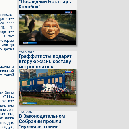
"Последний Богатырь.
Колобок"
Занижают
дите все
его ????
 10 - 11
адо все
, а тут
 которые
учили до
 у детей
07-08-2026
Граффитисты подарят
вторую жизнь составу
метрополитена
школы и
мальный
ам такой
так было
ПТУ".Нас
 четкое
нательно
ектура,
07-08-2026
имо тем,
В Законодательном
т, даже
Cобрании прошли
импиадах
"нулевые чтения"
 воздух,