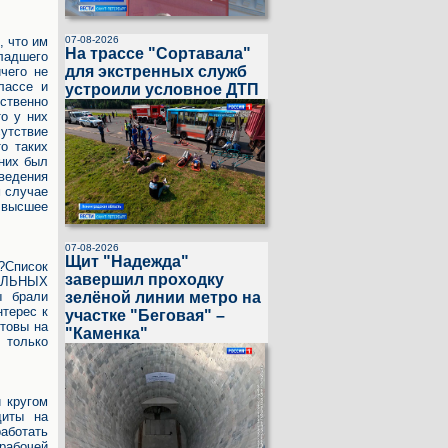
07-08-2026
, что им
На трассе "Сортавала"
младшего
для экстренных служб
чего не
лассе и
устроили условное ДТП
ственно
то у них
утствие
о таких
 них был
ведения
м случае
 высшее
07-08-2026
Щит "Надежда"
??Список
завершил проходку
ТАЛЬНЫХ
зелёной линии метро на
ы брали
нтерес к
участке "Беговая" –
отовы на
"Каменка"
е только
и кругом
диты на
работать
рабочей