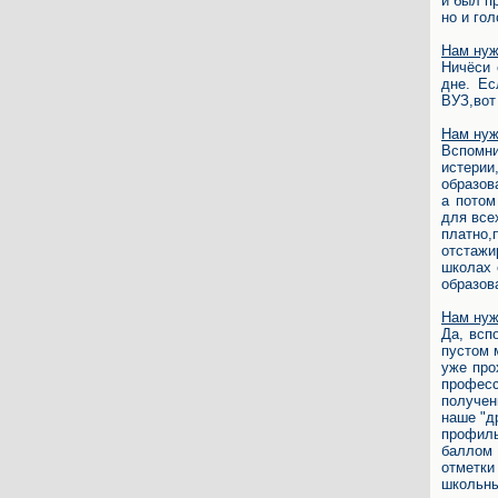
и был п
но и гол
Нам нуж
Ничёси 
дне. Ес
ВУЗ,вот
Нам нуж
Вспомни
истерии
образов
а потом
для все
платно,
отстажи
школах 
образова
Нам нуж
Да, всп
пустом 
уже про
профес
получен
наше "д
профиль
баллом 
отметки
школьны