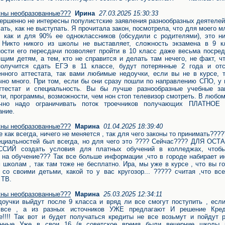
ны необразованные???
Ирина
27.03.2025 15:30:33
ершенно не интересны популистские заявления разнообразных деятелей
ать, как не выступать. Я прочитала закон, посмотрела, что для моего 
, как и для 90% ее одноклассников (обсудили с родителями), это ни
 Никто никого из школы не выставляет, сложность экзамена в 9 к
ости его пересдачи позволяет пройти в 10 класс даже весьма посред
щим детям, а тем, кто не справится и делать там нечего, не факт, ч
получится сдать ЕГЭ в 11 классе, будут потерянные 2 года и отс
нного аттестата, так вами любимые недоучки, если вы не в курсе, т
чно много. При том, если бы они сразу пошли по направлению СПО, у
ттестат и специальность. Вы бы лучше разнообразные учебные за
ли, программы, возможности, чем нон стоп телевизор смотреть. В любо
ачно надо ограничивать поток троечников получающих ПЛАТНОЕ
ание.
ны необразованные???
Марина
01.04.2025 18:39:40
е как всегда, ничего не меняется , так для чего законы то принимать???
ециальностей был всегда, но для чего это ???? Сейчас???? ДЛЯ ОС
СИЙ создать условия для платных обучений в колледжах, чтоб
 на обучение??? Так все больше информации ,что в городе набирает и
 школам , так там тоже не бесплатно. Ира, мы уже в курсе , что вы г
 со своими детьми, какой то у вас кругозор... ????? считая ,что вс
 ТВ.
ны необразованные???
Марина
25.03.2025 12:34:11
доучки выйдут после 9 класса и вряд ли все смогут поступить , есл
 все , а из разных источников УЖЕ предлагают И решение Кре
е!!!! Так вот и будет получаться кредиты не все возьмут и пойдут 
енные Уже в свои 16 (в советское время были вечерние школы 