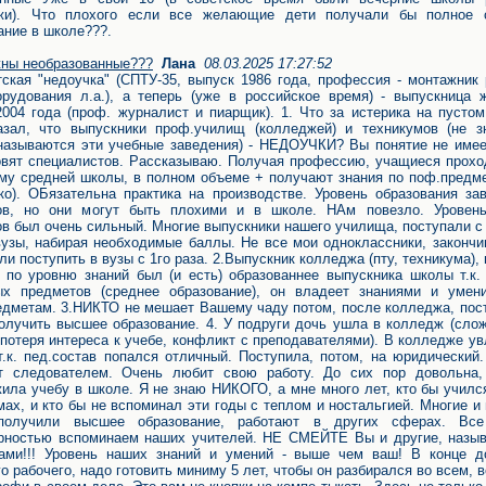
жи). Что плохого если все желающие дети получали бы полное 
ание в школе???.
ны необразованные???
Лана
08.03.2025 17:27:52
тская "недоучка" (СПТУ-35, выпуск 1986 года, профессия - монтажник
орудования л.а.), а теперь (уже в российское время) - выпускница 
004 года (проф. журналист и пиарщик). 1. Что за истерика на пусто
зал, что выпускники проф.училищ (колледжей) и техникумов (не з
называются эти учебные заведения) - НЕДОУЧКИ? Вы понятие не имее
овят специалистов. Рассказываю. Получая профессию, учащиеся прохо
му средней школы, в полном объеме + получают знания по поф.предме
ко). ОБязательна практика на производстве. Уровень образования за
гов, но они могут быть плохими и в школе. НАм повезло. Уровен
ов был очень сильный. Многие выпускники нашего училища, поступали с
вузы, набирая необходимые баллы. Не все мои одноклассники, законч
ли поступить в вузы с 1го раза. 2.Выпускник колледжа (пту, техникума),
 по уровню знаний был (и есть) образованнее выпускника школы т.к.
ых предметов (среднее образование), он владеет знаниями и умен
едметам. 3.НИКТО не мешает Вашему чаду потом, после колледжа, пос
получить высшее образование. 4. У подруги дочь ушла в колледж (сло
 потеря интереса к учебе, конфликт с преподавателями). В колледже у
т.к. пед.состав попался отличный. Поступила, потом, на юридический
ет следователем. Очень любит свою работу. До сих пор довольна,
ила учебу в школе. Я не знаю НИКОГО, а мне много лет, кто бы училс
мах, и кто бы не вспоминал эти годы с теплом и ностальгией. Многие и
получили высшее образование, работают в других сферах. В
рностью вспоминаем наших учителей. НЕ СМЕЙТЕ Вы и другие, назыв
ами!!! Уровень наших знаний и умений - выше чем ваш! В конце д
о рабочего, надо готовить миниму 5 лет, чтобы он разбирался во всем, 