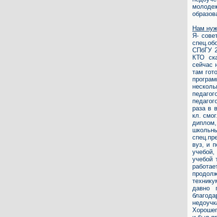
молоде
образов
Нам нуж
Я- сове
спец.об
СПбГУ 2
КТО ска
сейчас 
там гот
програм
несколь
педаго
педагог
раза в 
кл. смог
диплом,
школьн
спец.пр
вуз, и 
учебой,
учебой 
работа
продолж
технику
давно 
благода
недоучк
Хорошег