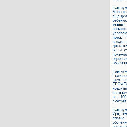
Нам нуж
Мне сов
еще дел
ребенка
меняет.
возможн
успеваю
потом 
вожделе
достато
бы и а
поизуча
однозн
образов
Нам нуж
Если вс
этих сп
ПРОФЕС
кредиты
частным
все 100
смотрят
Нам нуж
Ира, не
платно
обучени
недоуч