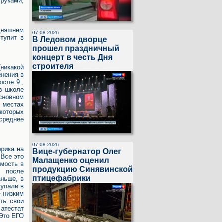
 руками,
дняшнем
07-08-2026
тупит в
В Ледовом дворце
прошел праздничный
концерт в честь Дня
строителя
(никакой
енения в
осле 9 ,
 в школе
основном
а местах
которых
 среднее
07-08-2026
ерика на
Вице-губернатор Олег
 Все это
Малащенко оценил
имость в
продукцию Синявинской
, после
птицефабрики
аньше, в
тупали в
е низким
ть свои
атестат
 Это ЕГО