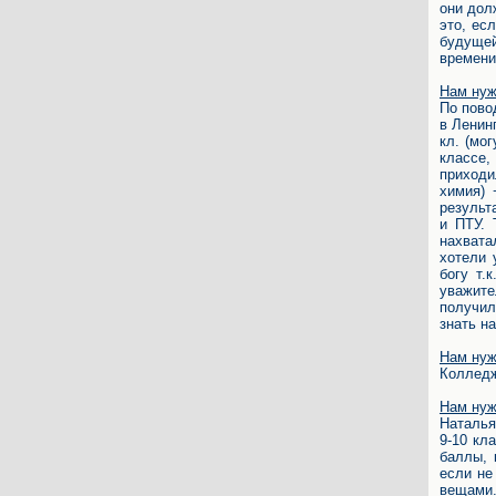
они дол
это, ес
будущей
времени,
Нам нуж
По пово
в Ленинг
кл. (мо
классе,
приходи
химия) 
результ
и ПТУ. 
нахвата
хотели 
богу т.
уважит
получил
знать н
Нам нуж
Колледж
Нам нуж
Наталья
9-10 кл
баллы, 
если не
вещами.