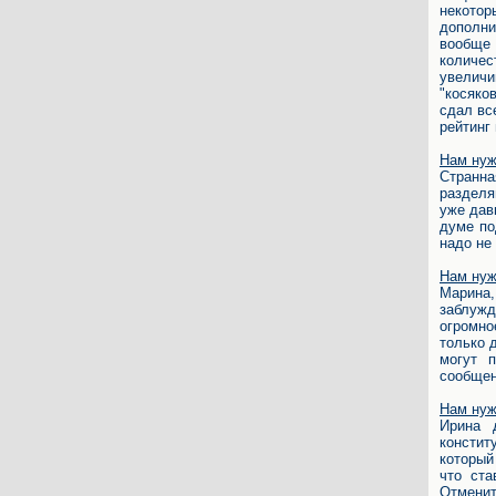
некото
дополни
вообще
количе
увеличи
"косяко
сдал вс
рейтинг
Нам нуж
Странна
разделя
уже дав
думе по
надо не
Нам нуж
Марина,
заблужд
огромно
только 
могут 
сообщен
Нам нуж
Ирина 
консти
который
что ста
Отменит