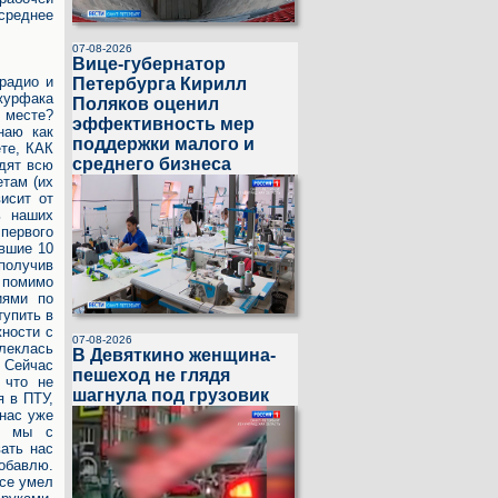
среднее
07-08-2026
Вице-губернатор
 радио и
Петербурга Кирилл
журфака
Поляков оценил
м месте?
эффективность мер
наю как
поддержки малого и
те, КАК
среднего бизнеса
дят всю
там (их
висит от
ь наших
 первого
ившие 10
 получив
 помимо
иями по
тупить в
жности с
07-08-2026
влеклась
В Девяткино женщина-
. Сейчас
пешеход не глядя
 что не
шагнула под грузовик
я в ПТУ,
 нас уже
се мы с
ать нас
обавлю.
все умел