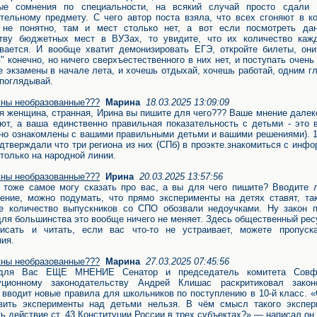
рые сомнения по специальности, на всякий случай просто сдали
тельному предмету. С чего автор поста взяла, что всех сгоняют в к
 не понятно, там и мест столько нет, а вот если посмотреть да
ству бюджетных мест в ВУЗах, то увидите, что их количество каж
вается. И вообще хватит демонизировать ЕГЭ, откройте билеты, они
в" конечно, но ничего сверхъестественного в них нет, и поступать очень
е экзамены в начале лета, и хочешь отдыхай, хочешь работай, одним г
 поглядывай.
ны необразованные???
Марина
18.03.2025 13:09:09
я женщина, странная, Ирина вы пишите для чего??? Ваше мнение далек
ют, а ваша единственно правильная показательность с детьми - это 
но ознакомлены с вашими правильными детьми и вашими решениями). 1
дтверждали что три региона из них (СПб) в проэкте.знакомиться с инф
 только на народной линии.
ны необразованные???
Ирина
20.03.2025 13:57:56
 тоже самое могу сказать про вас, а вы для чего пишите? Вводите 
ение, можно подумать, что прямо эксперименты на детях ставят, та
е количество выпускников со СПО обозвали недоучками. Ну закон п
для большинства это вообще ничего не меняет. Здесь общественный рес
писать и читать, если вас что-то не устраивает, можете пропуск
ия.
ны необразованные???
Марина
27.03.2025 07:45:56
для Вас ЕЩЕ МНЕНИЕ Сенатор и председатель комитета Совф
туционному законодательству Андрей Клишас раскритиковал законо
 вводит новые правила для школьников по поступлению в 10-й класс. 
вить эксперименты над детьми нельзя. В чём смысл такого экспер
ь действие ст. 43 Конституции России в трех субъектах?» — написал он.