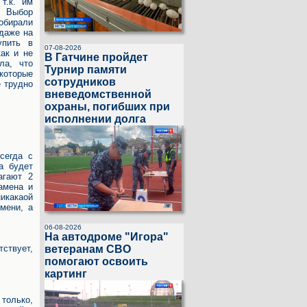
т.к. им
. Выбор
собирали
 даже на
упить в
07-08-2026
ак и не
В Гатчине пройдет
ла, что
Турнир памяти
которые
сотрудников
е трудно
вневедомственной
охраны, погибших при
исполнении долга
сегда с
а будет
агают 2
амена и
икакаой
мени, а
06-08-2026
На автодроме "Игора"
ветеранам СВО
тствует,
помогают освоить
картинг
 только,