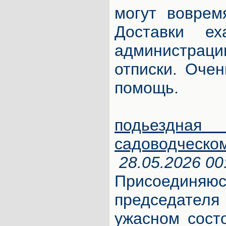
могут воврем
Доставки е
администра
отписки. Оче
помощь.
подьезд
садоводческо
28.05.2026 00
Присоединя
председател
ужасном сост