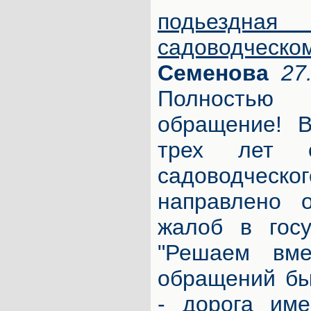
подьезд
садоводческо
Семенова
27
Полность
обращение! В
трех лет 
садоводчес
направлено о
жалоб в госу
"Решаем вм
обращений бы
- дорога име