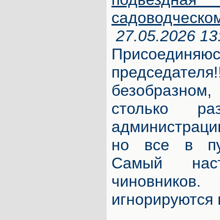
садоводческо
27.05.2026 13
Присоединя
председат
безобразном,
столько р
администраци
но все в пу
Самый наст
чиновник
игнорируются 