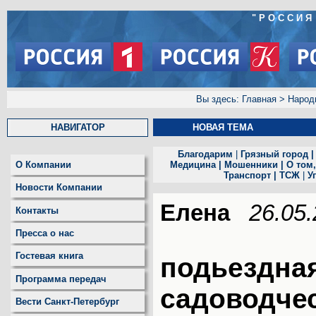
"РОССИЯ
Вы здесь:
Главная
>
Народ
НАВИГАТОР
Н
ОВАЯ ТЕМА
Благодарим
|
Грязный город
О Компании
Медицина
|
Мошенники
|
О том,
Транспорт
|
ТСЖ
|
У
Новости Компании
Елена
26.05.
Контакты
Пресса о нас
Гостевая книга
подьездная
Программа передач
садоводче
Вести Санкт-Петербург