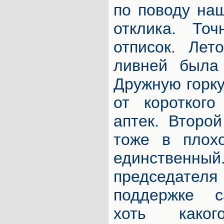
по поводу на
отклика. То
отписок. Лет
ливней была
Дружную горк
от коротког
аптек. Второ
тоже в плох
единстве
председат
поддержке с
хоть како