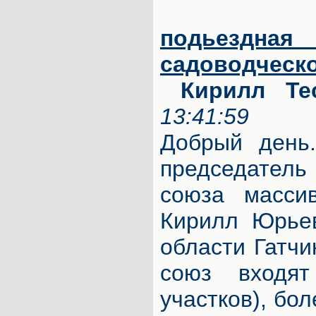
подьезд
садоводч
Кирилл Те
13:41:59
Добрый день
председате
союза масси
Кирилл Юрьев
области Гатчи
союз входя
участков), бо