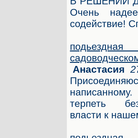
В РЕШЕНИИ 
Очень наде
содействие! С
подьезд
садоводч
Анастасия
2
Присоединя
написанном
терпеть бе
власти к наше
подьезд