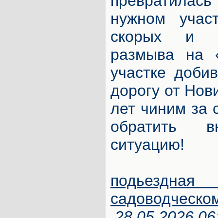
превратила
нужном учас
скорых и п
размыва на 
участке добив
дорогу от Нови
лет чиним за 
обратить 
ситуацию!
подьезд
садоводческо
28.05.2026 06