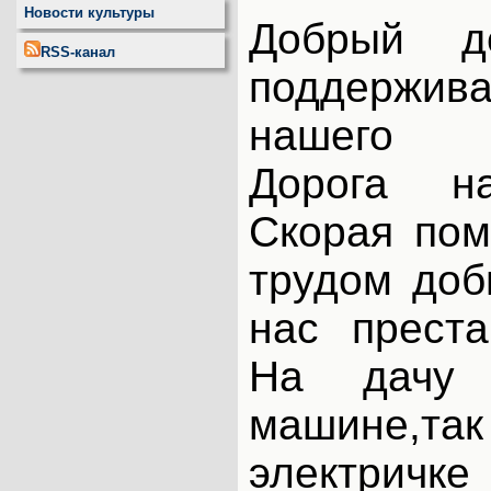
Новости культуры
Добрый д
RSS-канал
поддержи
нашего п
Дорога н
Скорая пом
трудом доб
нас преста
На дачу
машине
электри