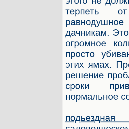
этого не дол
терпеть о
равнодушн
дачникам. Это
огромное кол
просто убив
этих ямах. П
решение проб
сроки при
нормальное со
подьезд
садоводч