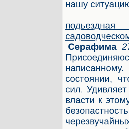
нашу ситуаци
подьезд
садоводч
Серафима
2
Присоединя
написанном
состоянии, ч
сил. Удивляет
власти к этому
безопастн
черезвучай