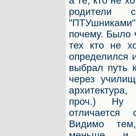
а те, кто не х
родители 
"ПТУшниками
почему. Было 
тех кто не х
определился и
выбрал путь 
через училищ
архитектура
проч.) Ну
отличается 
Видимо тем
меньше и