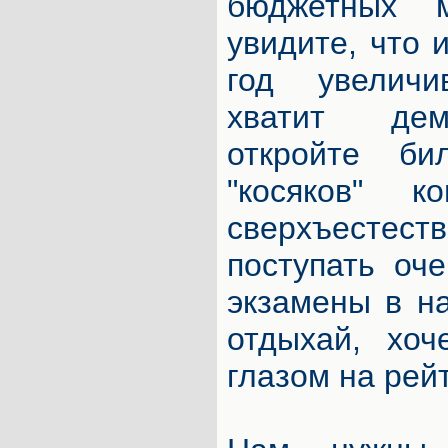
бюджетных 
увидите, что 
год увелич
хватит дем
откройте б
"косяков" к
сверхъестест
поступать оч
экзамены в н
отдыхай, хоч
глазом на рей