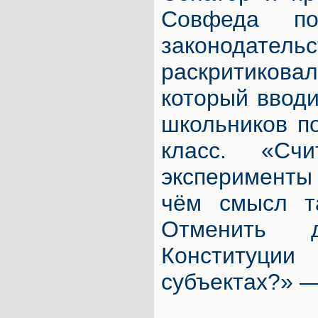
Совфеда по
законодатель
раскритико
который ввод
школьников п
класс. «Сч
эксперименты 
чём смысл та
Отменить 
Конституци
субъектах?» —