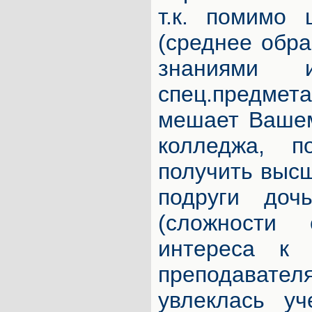
т.к. помимо 
(среднее обра
знаниями
спец.предм
мешает Вашем
колледжа, п
получить высш
подруги до
(сложности
интереса к 
преподавате
увлеклась уч