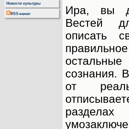
Новости культуры
Ира, вы 
RSS-канал
Вестей д
описать с
правиль
остальные
сознания. 
от реаль
отписыва
разде
умозаключ