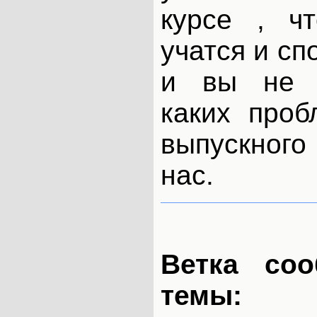
курсе , ч
учатся и с
и вы не 
каких проб
выпускног
нас.
Ветка со
темы: