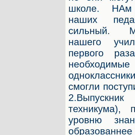
школе. НАм
наших педа
сильный. М
нашего учи
первого раз
необходимые
одноклассники
смогли поступи
2.Выпускни
техникума), 
уровню зна
образованне