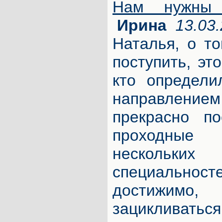
Нам нужны 
Ирина
13.03.
Наталья, о т
поступить, эт
кто определи
направлени
прекрасно по
проходны
нескольки
специально
достижимо
зацикливат