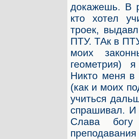
докажешь. В р
кто хотел уч
троек, выдав
ПТУ. ТАк в ПТ
моих законн
геометрия) я
Никто меня в 
(как и моих по
учиться дальш
спрашивал. И
Слава богу
преподаван