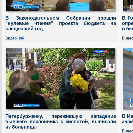
В Законодательном Cобрании прошли
В Г
"нулевые чтения" проекта бюджета на
опр
следующий год
в б
Видео:
Виде
Петербурженку, пережившую нападение
В И
бывшего поклонника с кислотой, выписали
знам
из больницы
Виде