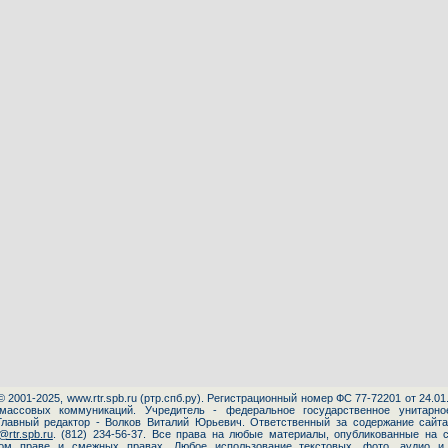
© 2001-20
25
, www.rtr.spb.ru (ртр.спб.ру). Регистрационный номер ФС 77-72201 от 24.0
массовых коммуникаций.
Учредитель - федеральное государственное унитарно
Главный редактор - Волков Виталий Юрьевич. Ответственный за содержание сайт
rtr.spb.ru
.
(812) 234-56-37.
Все права на любые материалы, опубликованные на с
ом праве и смежных правах. Любое использование текстовых, фото, аудио и