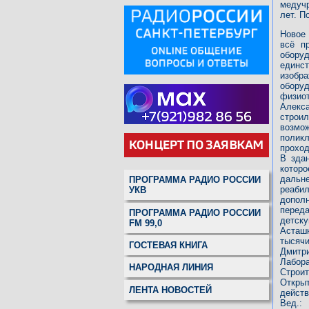
медучр
лет. П
Новое
всё п
обору
единс
изобра
обор
физиот
Алекс
строил
возмо
полик
проход
В зда
котор
дальн
ПРОГРАММА РАДИО РОССИИ
реаби
УКВ
допол
перед
ПРОГРАММА РАДИО РОССИИ
детск
FM 99,0
Асташк
тысяч
ГОСТЕВАЯ КНИГА
Дмитр
Лабор
НАРОДНАЯ ЛИНИЯ
Строит
Откры
ЛЕНТА НОВОСТЕЙ
дейст
Вед.: