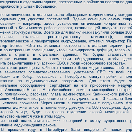
еждением в отдельном здании, построенным в районе за последние два
одробности у Ольги Добышевой.
 поликлиническое отделение стало образцовым медицинским учрежден
родумано для удобства посетителей. Здание оснащено самым сов
дованием – например, здесь установлен оптический когерентный т
твенный в Калининском районе аппарат, позволяющей получать посло
жения структуры глаза. Всего же для поликлиники закупили больше 100
удования, включая рентген-установку, маммограф, флюо
ерапевтическое и лабораторное оборудование, отметил губернатор Пе
андр Беглов. «Эта поликлиника построена в отдельном здании, р
и во встроенных помещениях, чтобы ликвидировать дефицит, теперь у 
жность строить в отдельных зданиях. Мы будем стараться о
линики именно таким, современным оборудованием, чтобы здес
ить реабилитацию и участники СВО, и люди «серебряного возраста».
нии также размещены кабинеты главного бюро медико-социальной экс
ое занимается освидетельствованием участников СВО со всей ст
ейшем эти бойцы, оставшись в Петербурге, смогут пройти в пол
литацию по индивидуальным программам. Для этого будет за
нительное оборудование, сертификат на его приобретение медуч
ал Александр Беглов. А в ближайшее время в микрорайоне постро
ую поликлинику, рассказал глава администрации Калининского район
евич. «Поликлиника расположена очень удачно: это - 3 квартала бол
и человек проживает. Через месяц в соответствии с поручением Ал
иевича должны открыть поликлинику детскую на 500 посещений. Здес
аторной улице, будет построено отделение скорой медицинской 
ельство начнется уже в этом году».
тие новой поликлиники на 600 посещений в смену существенно р
вующие медучреждения района.
 В прошлом году в Петербурге было введено 24 новых учр