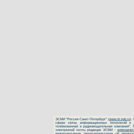
ЭСМИ "Россия-Санкт-Петербург"
(
www.rtr.spb.ru
).
сфере связи, информационных технологий и 
телевизионная и радиовещательная компания". 
электронной почты редакции ЭСМИ -
webmaster@
международным законодательством об авторск