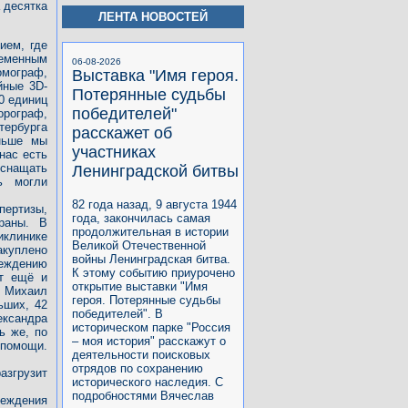
 десятка
ЛЕНТА НОВОСТЕЙ
ием, где
ременным
06-08-2026
омограф,
Выставка "Имя героя.
йные 3D-
Потерянные судьбы
0 единиц
победителей"
рограф,
тербурга
расскажет об
аньше мы
участниках
нас есть
снащать
Ленинградской битвы
ь могли
82 года назад, 9 августа 1944
пертизы,
года, закончилась самая
раны. В
продолжительная в истории
иклинике
Великой Отечественной
куплено
войны Ленинградская битва.
реждению
К этому событию приурочено
ят ещё и
открытие выставки "Имя
а Михаил
героя. Потерянные судьбы
ьших, 42
победителей". В
ександра
историческом парке "Россия
ь же, по
– моя история" расскажут о
помощи.
деятельности поисковых
отрядов по сохранению
азгрузит
исторического наследия. С
подробностями Вячеслав
еждения