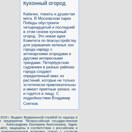
Кухонный огород
Кабачки, томаты и душистая
мята. В Московском парке
Победы обустроили
четырнадцатый и последний
в этом сезоне кухонный
огород. Это новая идея
Комитета по благоустройству
для украшения зеленых зон
города наряду с
аптекарскими огородами и
другими интересными
трендами. Петербургские
садовники в разных районах
города создают
определенный микс из
растений, которые не только
эстетически привлекательны
и имеют приятные запахи, но
и годятся в пищу. С
подробностями Владимир
Снятков.
1.2018 г. Выдано Федеральной службой по надзору в
е предприятие "Всероссийская государственная
а - Александрова Екатерина Анатольевна. Адрес
айте, защищены в соответствии с российским и
 видеоматериалов возможно только с согласия