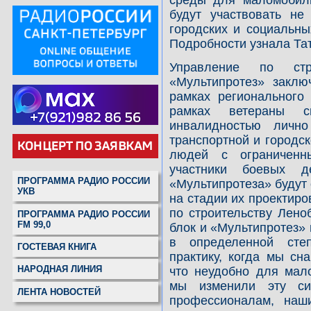
будут участвовать н
городских и социальны
Подробности узнала Та
Управление по стр
«Мультипротез» заклю
рамках регионального
рамках ветераны с
инвалидностью лично
транспортной и городс
людей с ограниченн
участники боевых д
ПРОГРАММА РАДИО РОССИИ
«Мультипротеза» будут
УКВ
на стадии их проектир
по строительству Лено
ПРОГРАММА РАДИО РОССИИ
FM 99,0
блок и «Мультипротез»
в определенной сте
ГОСТЕВАЯ КНИГА
практику, когда мы сн
НАРОДНАЯ ЛИНИЯ
что неудобно для мал
мы изменили эту си
ЛЕНТА НОВОСТЕЙ
профессионалам, наш