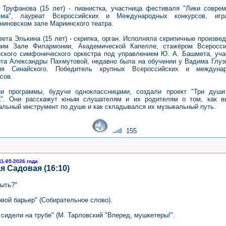
 Труфанова (15 лет) - пианистка, участница фестиваля "Лики соврем
зма", лауреат Всероссийских и Международных конкурсов, иг
ниновском зале Мариинского театра.
ета Элькина (15 лет) - скрипка, орган. Исполняла скрипичные произве
им Зале Филармонии, Академической Капелле, стажёром Всеросси
ского симфонического оркестра под управлением Ю. А. Башмета, уча
рта Александры Пахмутовой, недавно была на обучении у Вадима Глуз
ия Синайского. Победитель крупных Всероссийских и междуна
сов.
ни программы, будучи одноклассницами, создали проект "Три души
а". Они расскажут юным слушателям и их родителям о том, как в
альный инструмент по душе и как складывался их музыкальный путь.
155
11-05-2026 года
я Садовая (16:10)
быть?"
вой барьер" (Собирательное слово).
 сидели на трубе" (М. Тарловский "Вперед, мушкетеры!".