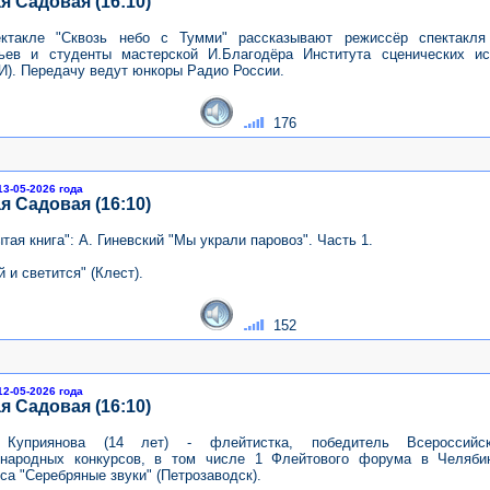
я Садовая (16:10)
ктакле "Сквозь небо с Тумми" рассказывают режиссёр спектакл
ьев и студенты мастерской И.Благодёра Института сценических ис
И). Передачу ведут юнкоры Радио России.
176
13-05-2026 года
я Садовая (16:10)
тая книга": А. Гиневский "Мы украли паровоз". Часть 1.
 и светится" (Клест).
152
12-05-2026 года
я Садовая (16:10)
 Куприянова (14 лет) - флейтистка, победитель Всероссийс
народных конкурсов, в том числе 1 Флейтового форума в Челяби
са "Серебряные звуки" (Петрозаводск).