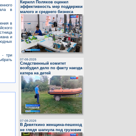
Кирилл Поляков оценил
енного
эффективность мер поддержки
рала в
малого и среднего бизнеса
дения в
йского
стница
мана и
родных
 - три
ыбрать
07-08-2026
Следственный комитет
возбудил дело по факту наезда
катера на детей
07-08-2026
В Девяткино женщина-пешеход
не глядя шагнула под грузовик