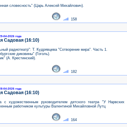
инная словесность" (Царь Алексей Михайлович).
158
29-04-2026 года
я Садовая (16:10)
ный радиотеатр": Т. Кудрявцева "Сотворение мира". Часть 1.
бургские диковины" (Гоголь).
ик" (А. Крестинский).
182
28-04-2026 года
я Садовая (16:10)
а с художественным руководителем детского театра "У Нарвских 
женным работником культуры Валентиной Михайловной Лутц
164