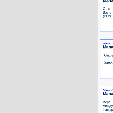
Мала
О спе
Васил
(РГИС
Эфир - 
Мала
"Откры
"Живой
Эфир - 
Мала
Вера
между
конкур