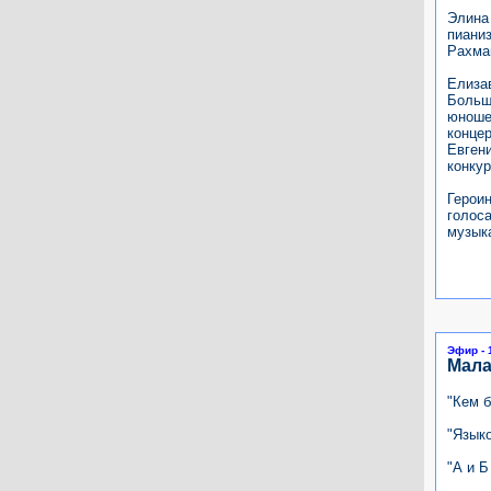
Элина
пиани
Рахма
Елизав
Больш
юноше
конце
Евген
конкур
Герои
голос
музык
Эфир - 
Мала
"Кем 
"Языко
"А и Б