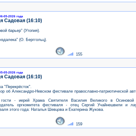
06-05-2026 года
я Садовая (16:10)
вой барьер" (Утопия).
издалека" (О. Берггольц).
155
05-05-2026 года
я Садовая (16:10)
а "Перекрёсток".
вор об Александро-Невском фестивале православно-патриотической авт
гости - иерей Храма Святителя Василия Великого в Осиновой
едатель оргкомитета фестиваля - отец Сергий Учайнешвили и ла
валя этого года: Наталья Шевцова и Екатерина Жукова.
159