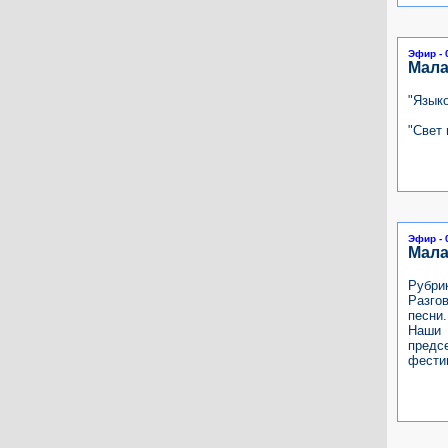
Эфир - 
Мала
"Языко
"Свет 
Эфир - 
Мала
Рубрик
Разго
песни.
Наши 
предс
фести