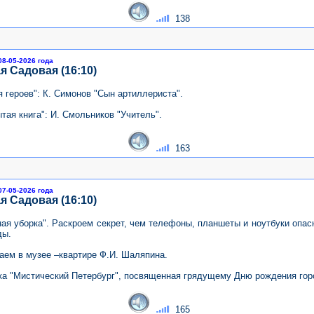
138
08-05-2026 года
я Садовая (16:10)
 героев": К. Симонов "Сын артиллериста".
тая книга": И. Смольников "Учитель".
163
07-05-2026 года
я Садовая (16:10)
ная уборка". Раскроем секрет, чем телефоны, планшеты и ноутбуки опас
ды.
аем в музее –квартире Ф.И. Шаляпина.
ка "Мистический Петербург", посвященная грядущему Дню рождения гор
165