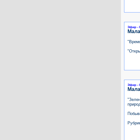
Эфир - 
Мала
"Время
"Откры
Эфир - 
Мала
"Зеле
приро
Побыв
Рубри