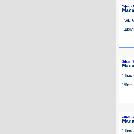
Эфир - 
Мала
"Кем 
"Школь
Эфир - 
Мала
"Школь
"Живой
Эфир - 
Мала
"Школь