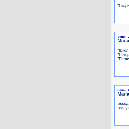
"Стар
Эфир - 
Мала
"Школь
"Петер
"Пегас
Эфир - 
Мала
Бесед
заслу