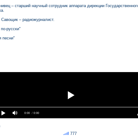
нивец – старший научный сотрудник аппарата дирекции Государственног
а.
 Савощик – радиожурналист.
 по-русски"
я песни"
0:00
/ 0:00
ь
777