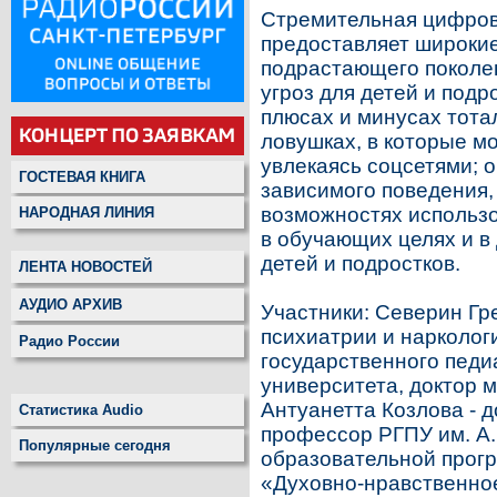
Стремительная цифрови
предоставляет широкие
подрастающего поколен
угроз для детей и подр
плюсах и минусах тота
ловушках, в которые мо
увлекаясь соцсетями; 
ГОСТЕВАЯ КНИГА
зависимого поведения, к
возможностях использ
НАРОДНАЯ ЛИНИЯ
в обучающих целях и в
детей и подростков.
ЛЕНТА НОВОСТЕЙ
АУДИО АРХИВ
Участники: Северин Г
психиатрии и нарколог
Радио России
государственного педи
университета, доктор 
Антуанетта Козлова - д
Статистика Audio
профессор РГПУ им. А.
Популярные сегодня
образовательной прог
«Духовно-нравственное