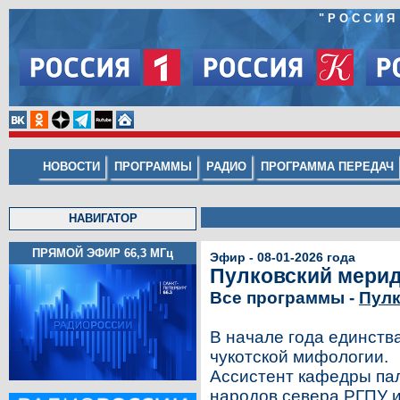
"РОССИЯ
НОВОСТИ
ПРОГРАММЫ
РАДИО
ПРОГРАММА ПЕРЕДАЧ
НАВИГАТОР
ПРЯМОЙ ЭФИР 66,3
МГц
Эфир - 08-01-2026 года
Пулковский мерид
Все программы -
Пулк
В начале года единств
чукотской мифологии.
Ассистент кафедры пал
народов севера РГПУ и