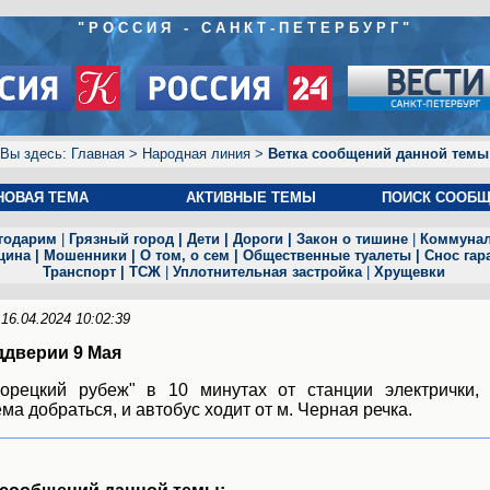
"РОССИЯ - САНКТ-ПЕТЕРБУРГ"
Вы здесь:
Главная
>
Народная линия
>
Ветка сообщений данной темы
Н
ОВАЯ ТЕМА
АКТИВНЫЕ ТЕМЫ
ПОИСК СООБ
годарим
|
Грязный город
|
Дети
|
Дороги
|
Закон о тишине
|
Коммуна
цина
|
Мошенники
|
О том, о сем
|
Общественные туалет
ы
|
Снос гар
Транспорт
|
ТСЖ
|
Уплотнительная застройка
|
Хрущевки
16.04.2024 10:02:39
ддверии 9 Мая
рорецкий рубеж" в 10 минутах от станции электрички,
ма добраться, и автобус ходит от м. Черная речка.