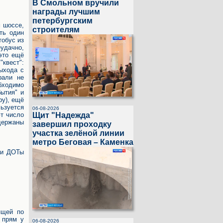
В Смольном вручили
награды лучшим
петербургским
 шоссе,
строителям
ть один
тобус из
удачно,
это ещё
"квест":
ыхода с
рали не
бходимо
бытия" и
ру), ещё
ьзуется
06-08-2026
Щит "Надежда"
т число
держаны
завершил проходку
участка зелёной линии
метро Беговая – Каменка
Или ДОТы
ящей по
 прям у
06-08-2026