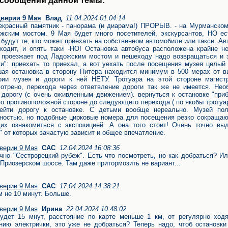
 сообщений данной темы:
дверии 9 Мая
Влад
11.04.2024 01:04:14
екрасный памятник - панорама (и диарама!) ПРОРЫВ. - на Мурманском
жским мостом. 9 Мая будет много посетителей, экскурсантов, НО ес
 будут те, кто может приехать на собственном автомобиле или такси. Ав
ходит, и опять таки -НО! Остановка автобуса расположена крайне не
 проезжает под Ладожским мостом и пешеходу надо возвращаться и 
ки": приехать то приехал, а вот уехать после посещения музея целый 
ая остановка в сторону Питера находится минимум в 500 мерах от в
рии музея и дороги к ней НЕТУ. Тротуара на этой стороне магист
отрено, перехода через ответвление дороги так же не имеется. Нео
 дорогу (с очень оживленным движением). вернуться к остановке "при
по противоположной стороне до следующего перехода ( по якобы тротуа
рейти дорогу к остановке. С детьми вообще нереально. Музей пол
ностью. но подобные цирковые номера для посещения резко сокращаю
х ознакомиться с экспозицией. А она того стоит! Очень точно вы
" от которых зачастую зависит и общее впечатление.
верии 9 Мая
САС
12.04.2024 16:08:36
чно "Сестрорецкий рубеж". Есть что посмотреть, но как добраться? 
 Приозерском шоссе. Там даже притормозить не вариант...
верии 9 Мая
САС
17.04.2024 14:38:21
м не 10 минут. Больше.
верии 9 Мая
Ирина
22.04.2024 10:48:02
удет 15 мнут, расстояние по карте меньше 1 км, от регулярно ход
нию электрички, это уже не добраться? Теперь надо, чтоб остановки