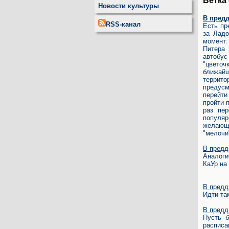
Ветка
Новости культуры
В пред
RSS-канал
Есть пр
за Ладо
момент:
Питера 
автобус
"цветоч
ближайш
террито
предусм
перейти
пройти 
раз пе
популяр
желающи
"мелочи
В предд
Аналоги
КаУр на
В предд
Идти та
В предд
Пусть б
расписа