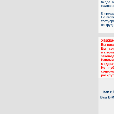
входа б
жаловат
В предд
По карт
тротуар
не труд
Уважа
Вы нахо
Вы сог
матери
законо
Напом
модера
Не пуб
содержа
раскру
Как к
Ваш E-M