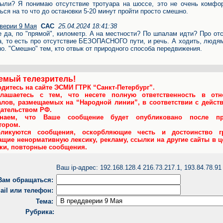
ыли? Я понимаю отсутствие тротуара на шоссе, это не очень комфор
ься на то что до остановки 5-20 минут пройти просто смешно.
верии 9 Мая
САС
25.04.2024 18:41:38
е да, по "прямой", километр. А на местности? По шпалам идти? Про от
а, то есть про отсутствие БЕЗОПАСНОГО пути, и речь. А ходить, люд
но. "Смешно" тем, кто отвык от природного способа передвижения.
емый телезритель!
дитесь на сайте ЭСМИ ГТРК “Санкт-Петербург”.
лашаетесь с тем, что несете полную ответственность в отн
алов, размещаемых на “Народной линии”, в соответствии с дейс
дательством РФ.
инаем, что Ваше сообщение будет опубликовано после пр
тором.
ликуются сообщения, оскорбляющие честь и достоинство гр
щие ненормативную лексику, рекламу, ссылки на другие сайты в ц
тки, повторные сообщения.
Ваш ip-адрес: 192.168.128.4 216.73.217.1, 193.84.78.91
 Вам обращаться:
ail или телефон:
Тема:
Рубрика: