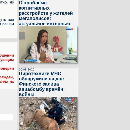
тно, но
О проблеме
когнитивных
расстройств у жителей
мегаполисов:
сутствие
актуальное интервью
ям пешим
ошении
твующим
оверки
06-08-2026
Пиротехники МЧС
аждан,
обнаружили на дне
елях их
Финского залива
авиабомбу времён
войны