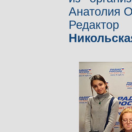
Анатолия О
Редакто
Никольска