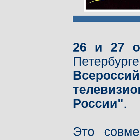
26 и 27 о
Петер
Всерос
телевизи
России"
.
Это совме