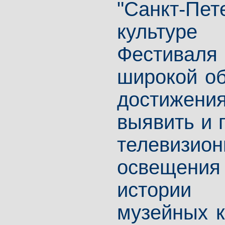
"Санкт-П
культуре
Фестивал
широкой об
достижен
выявить и 
телевизи
освещени
истории
музейных к