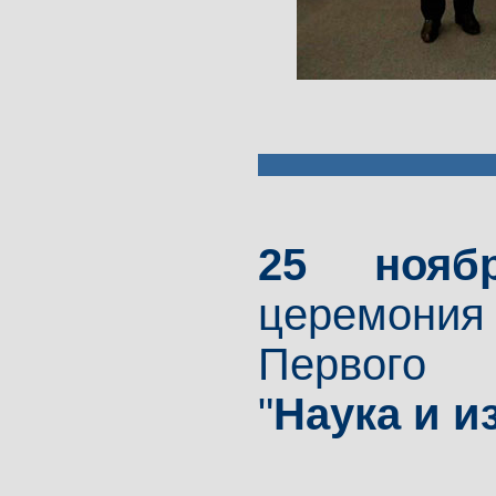
25 нояб
церемони
Первого 
"
Наука и и