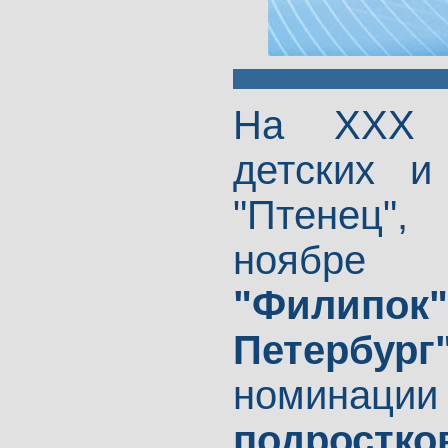
На XXX В
детских и
"Птенец"
ноябре 
"Филипок
Петербург
номинац
подростко