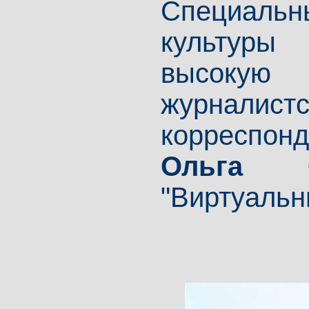
Специаль
культуры
высоку
журналис
корреспонд
Ольга С
"Виртуальн