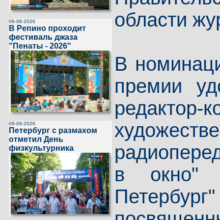
области жу
08-08-2026
В Репино проходит
фестиваль джаза
"Пенаты - 2026"
В номинац
премии у
редактор-
художест
08-08-2026
Петербург с размахом
отметил День
радиоперед
физкультурника
в окно" 
Петербу
посвяще