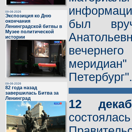
информации
09-08-2026
Экспозиция ко Дню
был вруч
окончания
Ленинградской битвы в
Музее политической
Анатолье
истории
вечернего
меридиан
Петербург"
09-08-2026
82 года назад
завершилась Битва за
Ленинград
12 дек
состоялась
Правител