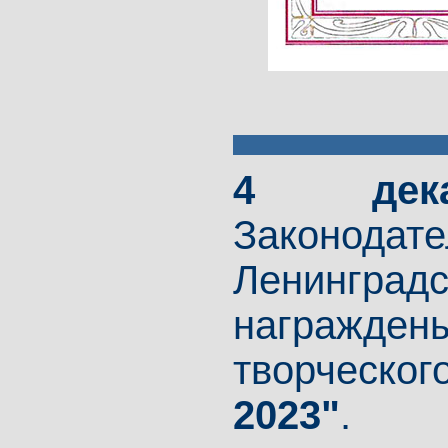
4 де
Законо
Ленингр
награжден
творческо
2023"
.