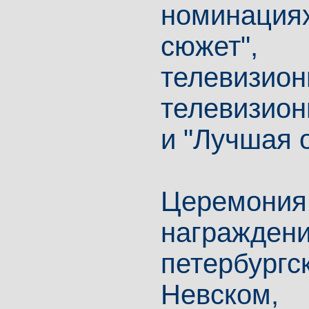
номинация
сюжет"
телевизио
телевизио
и "Лучшая 
Церемони
награжде
петербург
Невском,