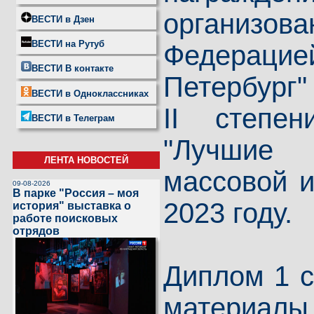
организо
ВЕСТИ в Дзен
ВЕСТИ на Рутуб
Федерацие
ВЕСТИ В контакте
Петербург"
ВЕСТИ в Одноклассниках
II степе
ВЕСТИ в Телеграм
"Лучшие 
ЛЕНТА НОВОСТЕЙ
массовой 
09-08-2026
В парке "Россия – моя
2023 году.
история" выставка о
работе поисковых
отрядов
Диплом 1 с
материал