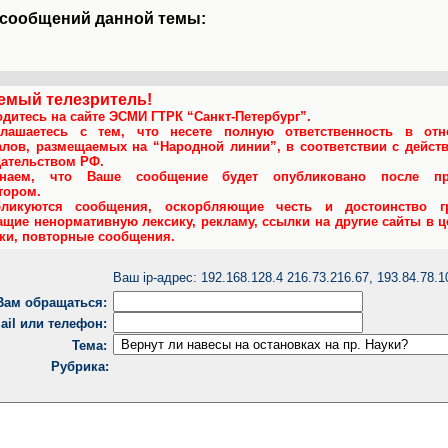
 сообщений данной темы:
емый телезритель!
дитесь на сайте ЭСМИ ГТРК “Санкт-Петербург”.
лашаетесь с тем, что несете полную ответственность в отн
алов, размещаемых на “Народной линии”, в соответствии с дейс
дательством РФ.
инаем, что Ваше сообщение будет опубликовано после пр
тором.
ликуются сообщения, оскорбляющие честь и достоинство гр
щие ненормативную лексику, рекламу, ссылки на другие сайты в ц
тки, повторные сообщения.
Ваш ip-адрес: 192.168.128.4 216.73.216.67, 193.84.78.1
 Вам обращаться:
ail или телефон:
Тема:
Рубрика: