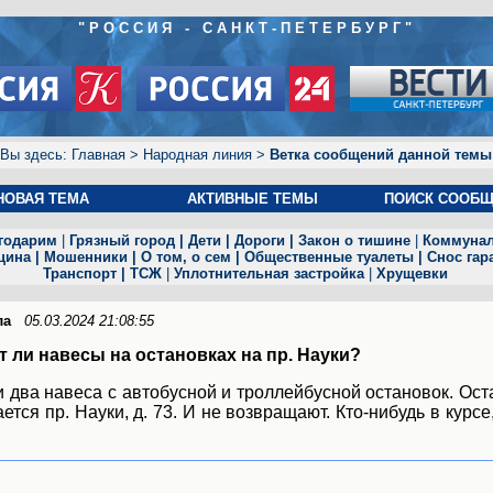
"РОССИЯ - САНКТ-ПЕТЕРБУРГ"
Вы здесь:
Главная
>
Народная линия
>
Ветка сообщений данной темы
Н
ОВАЯ ТЕМА
АКТИВНЫЕ ТЕМЫ
ПОИСК СООБ
годарим
|
Грязный город
|
Дети
|
Дороги
|
Закон о тишине
|
Коммуна
цина
|
Мошенники
|
О том, о сем
|
Общественные туалет
ы
|
Снос гар
Транспорт
|
ТСЖ
|
Уплотнительная застройка
|
Хрущевки
ла
05.03.2024 21:08:55
т ли навесы на остановках на пр. Науки?
 два навеса с автобусной и троллейбусной остановок. Ост
ется пр. Науки, д. 73. И не возвращают. Кто-нибудь в курсе