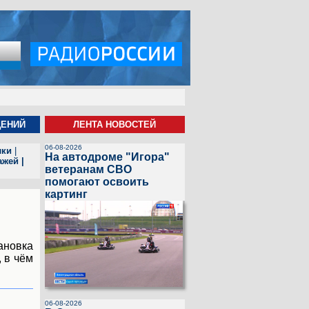
ЩЕНИЙ
ЛЕНТА НОВОСТЕЙ
06-08-2026
лки
|
На автодроме "Игора"
ажей
|
ветеранам СВО
помогают освоить
картинг
ановка
, в чём
06-08-2026