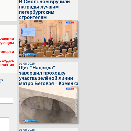
В Смольном вручили
награды лучшим
петербургским
строителям
ошении
твующим
оверки
аждан,
06-08-2026
елях их
Щит "Надежда"
завершил проходку
участка зелёной линии
07
метро Беговая – Каменка
06-08-2026