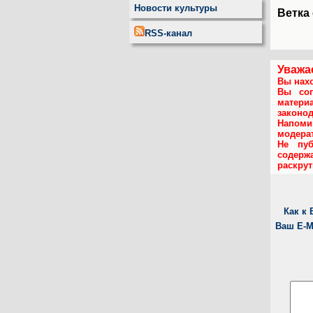
Новости культуры
Ветка
RSS-канал
Уважа
Вы нахо
Вы сог
матери
законо
Напом
модера
Не пуб
содержа
раскру
Как к
Ваш E-M