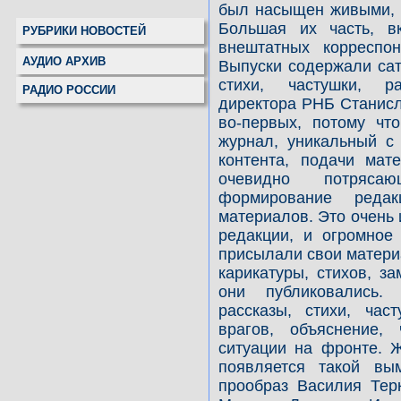
был насыщен живыми, 
Большая их часть, в
РУБРИКИ НОВОСТЕЙ
внештатных корреспон
АУДИО АРХИВ
Выпуски содержали сат
стихи, частушки, ра
РАДИО РОССИИ
директора РНБ Станисл
во-первых, потому чт
журнал, уникальный с 
контента, подачи мат
очевидно потряса
формирование редак
материалов. Это очень
редакции, и огромное 
присылали свои матери
карикатуры, стихов, за
они публиковались. 
рассказы, стихи, час
врагов, объяснение,
ситуации на фронте. 
появляется такой вы
прообраз Василия Тер