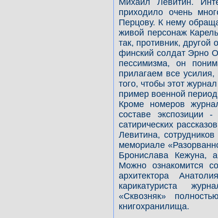
Михаил Левитин. Инт
приходило очень мног
Перцову. К нему обращ
живой персонаж Карель
так, противник, другой
финский солдат Эрно О
пессимизма, он поним
прилагаем все усилия,
того, чтобы этот журна
пример военной период
Кроме номеров журна
составе экспозиции -
сатирических рассказо
Левитина, сотрудников
мемориале «Разорванно
Бронислава Кежуна, 
Можно ознакомится со
архитектора Анатол
карикатуриста журн
«Сквозняк» полност
книгохранилища.