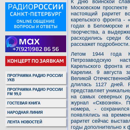
К Дню воинской сла
Московском проспекте
настоящий раритет в
карельского фронта - 
годах в Беломорске и
творчества, а выдержк
расходились среди б
расскажет подробности.
Летом 1944 года К
Петрозаводскую на
Карельского фронта и
Карелии. 9 августа 
ПРОГРАММА РАДИО РОССИИ
Великой Отечественной
УКВ
длилась 1127 дней. 
ПРОГРАММА РАДИО РОССИИ
представляет уникальн
FM 99,0
на самых северных р
журнал «Сквозняк». 
ГОСТЕВАЯ КНИГА
номера, - сохранилс
НАРОДНАЯ ЛИНИЯ
появлялись на временн
раритет сейчас выстав
ЛЕНТА НОВОСТЕЙ
годы дополнительно к ф