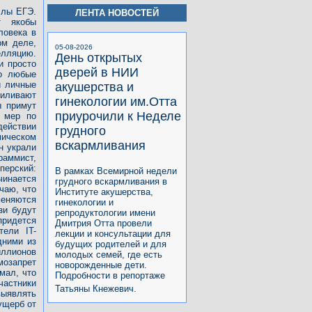
ллы ЕГЭ.
ЛЕНТА НОВОСТЕЙ
т якобы
ловека в
ом деле,
05-08-2026
лляцию.
День открытых
и просто
дверей в НИИ
то любые
и личные
акушерства и
силивают
гинекологии им.Отта
ы примут
приурочили к Неделе
е мер по
ействии
грудного
мическом
вскармливания
н украли
раммист,
ерский:
В рамках Всемирной недели
чинается
грудного вскармливания в
чаю, что
Институте акушерства,
меняются
гинекологии и
зи будут
репродуктологии имени
придется
Дмитрия Отта провели
тели IT-
лекции и консультации для
дними из
будущих родителей и для
иллионов
молодых семей, где есть
мозапрет
новорожденные дети.
мал, что
Подробности в репортаже
частники
Татьяны Кнежевич.
выявлять
ущерб от