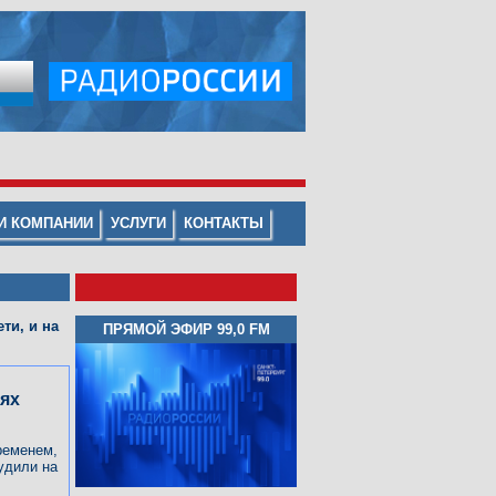
И КОМПАНИИ
УСЛУГИ
КОНТАКТЫ
ти, и на
ПРЯМОЙ ЭФИР
99
,
0 FM
ях
ременем,
удили на