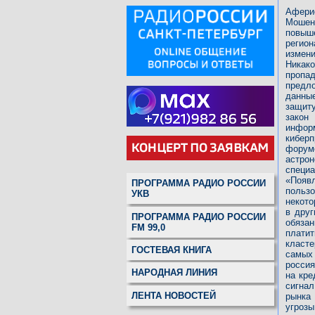
Афери
Мошен
повыш
регио
измен
Никако
пропа
предл
данные
защит
закон
инфор
кибер
форуме
астрон
специ
«Появл
ПРОГРАММА РАДИО РОССИИ
пользо
УКВ
некото
в друг
ПРОГРАММА РАДИО РОССИИ
обяза
FM 99,0
плати
класте
ГОСТЕВАЯ КНИГА
самых
россия
НАРОДНАЯ ЛИНИЯ
на кре
сигнал
ЛЕНТА НОВОСТЕЙ
рынка
угрозы