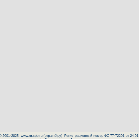
© 2001-20
25
, www.rtr.spb.ru (ртр.спб.ру). Регистрационный номер ФС 77-72201 от 24.0