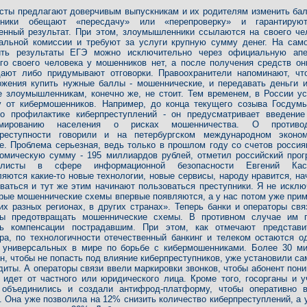
сты предлагают доверчивым выпускникам и их родителям изменить ба
ники обещают «пересдачу» или «перепроверку» и гарантирую
енный результат. При этом, злоумышленники ссылаются на своего че
нальной комиссии и требуют за услуги крупную сумму денег. На сам
ить результаты ЕГЭ можно исключительно через официальную апе
го своего человека у мошенников нет, а после получения средств он
дают либо придумывают отговорки. Правоохранители напоминают, ч
ожения купить нужные баллы - мошеннические, и передавать деньги 
 злоумышленникам, конечно же, не стоит. Тем временем, в России у
у от кибермошенников. Например, до конца текущего созыва Госдум
 о профилактике киберпреступлений - он предусматривает введени
мированию населения о рисках мошенничества. О противод
преступности говорили и на петербургском международном эконо
. Проблема серьезная, ведь только в прошлом году со счетов россия
омическую сумму - 195 миллиардов рублей, отметил российский прог
алисты в сфере информационной безопасности Евгений Касп
яются какие-то новые технологии, новые сервисы, народу нравится, на
ваться и тут же этим начинают пользоваться преступники. Я не исклю
рые мошеннические схемы впервые появляются, а у нас потом уже при
их разных регионах, в других странах». Теперь банки и операторы свя
ны предотвращать мошеннические схемы. В противном случае им 
ть компенсации пострадавшим. При этом, как отмечают представи
ра, по технологичности отечественный банкинг и телеком остаются о
 универсальных в мире по борьбе с кибермошенниками. Более 30 м
н, чтобы не попасть под влияние киберпреступников, уже установили са
диты. А операторы связи ввели маркировки звонков, чтобы абонент пони
 идет от частного или юридического лица. Кроме того, госорганы и у
 объединились и создали антифрод-платформу, чтобы оперативно 
. Она уже позволила на 12% снизить количество киберпреступлений, а 