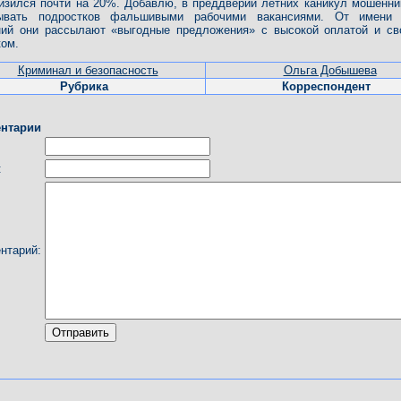
изился почти на 20%. Добавлю, в преддверии летних каникул мошенни
ывать подростков фальшивыми рабочими вакансиями. От имени 
ний они рассылают «выгодные предложения» с высокой оплатой и с
ом.
Криминал и безопасность
Ольга Добышева
Рубрика
Корреспондент
нтарии
:
нтарий: