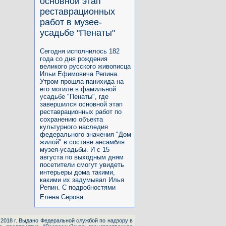
основной этап
реставрационных
работ в музее-
усадьбе "Пенаты"
Сегодня исполнилось 182
года со дня рождения
великого русского живописца
Ильи Ефимовича Репина.
Утром прошла панихида на
его могиле в фамильной
усадьбе "Пенаты", где
завершился основной этап
реставрационных работ по
сохранению объекта
культурного наследия
федерального значения "Дом
жилой" в составе ансамбля
музея-усадьбы. И с 15
августа по выходным дням
посетители смогут увидеть
интерьеры дома такими,
какими их задумывал Илья
Репин. С подробностями
Елена Серова.
1.2018 г. Выдано Федеральной службой по надзору в