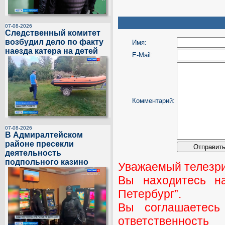
07-08-2026
Следственный комитет
возбудил дело по факту
Имя:
наезда катера на детей
E-Mail:
Комментарий:
07-08-2026
В Адмиралтейском
районе пресекли
деятельность
подпольного казино
Уважаемый телезри
Вы находитесь н
Петербург”.
Вы соглашаетесь
ответственност