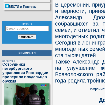
В церемонии, приу
ВЕСТИ в Телеграм
и верности, приня
Александр Дро
собравшихся за т
ПОИСК
семьи, и отметил, 
многодетных родит
Сегодня в Ленингр
многодетных семей
КРИМИНАЛ
ста тысяч детей.
Также Александр 
07-08-2026
Сотрудники
на улучшение ж
петербургского
управления Росгвардии
Всеволожского ра
проверили владельцев
года родила тройню
оружия
Программа
Д