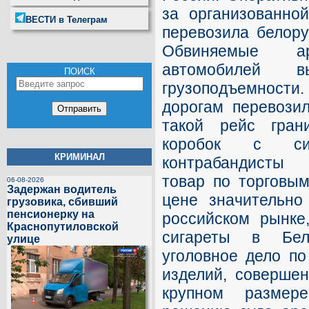
за организованной
ВЕСТИ в Телеграм
перевозила белору
Обвиняемые а
автомобилей в
ПОИСК
грузоподъемности.
дорогам перевози
такой рейс гран
коробок с сиг
КРИМИНАЛ
контрабандисты 
товар по торговым
06-08-2026
Задержан водитель
цене значительно
грузовика, сбивший
пенсионерку на
российском рынке
Краснопутиловской
сигареты в Бел
улице
уголовное дело по
изделий, совершен
крупном размер