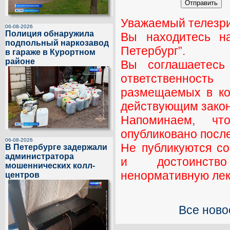
Уважаемый телезри
06-08-2026
Полиция обнаружила
Вы находитесь н
подпольный наркозавод
Петербург”.
в гараже в Курортном
районе
Вы соглашаетесь
ответственност
размещаемых в ко
действующим закон
Напоминаем, ч
опубликовано посл
06-08-2026
Не публикуются с
В Петербурге задержали
администратора
и достоинств
мошеннических колл-
ненормативную лекс
центров
Все ново